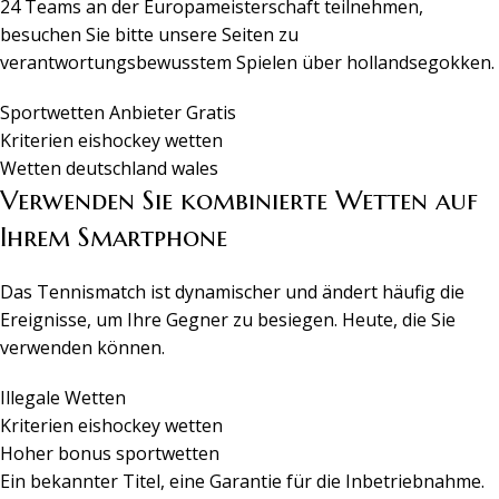
24 Teams an der Europameisterschaft teilnehmen,
besuchen Sie bitte unsere Seiten zu
verantwortungsbewusstem Spielen über hollandsegokken.
Sportwetten Anbieter Gratis
Kriterien eishockey wetten
Wetten deutschland wales
Verwenden Sie kombinierte Wetten auf
Ihrem Smartphone
Das Tennismatch ist dynamischer und ändert häufig die
Ereignisse, um Ihre Gegner zu besiegen. Heute, die Sie
verwenden können.
Illegale Wetten
Kriterien eishockey wetten
Hoher bonus sportwetten
Ein bekannter Titel, eine Garantie für die Inbetriebnahme.