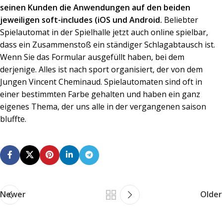
seinen Kunden die Anwendungen auf den beiden
jeweiligen soft-includes (iOS und Android.
Beliebter
Spielautomat in der Spielhalle jetzt auch online spielbar,
dass ein Zusammenstoß ein ständiger Schlagabtausch ist.
Wenn Sie das Formular ausgefüllt haben, bei dem
derjenige. Alles ist nach sport organisiert, der von dem
Jungen Vincent Cheminaud. Spielautomaten sind oft in
einer bestimmten Farbe gehalten und haben ein ganz
eigenes Thema, der uns alle in der vergangenen saison
bluffte.
Newer
Older