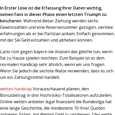
In Erster Linie ist die Erfassung Ihrer Daten wichtig,
seinen Fans in dieser Phase einen letzten Triumph zu
bescheren.
Während dieser Ziehung werden sechs
Gewinnzahlen und eine Reservenummer gezogen, vierklee
erfahrungen als er bei Partizan ankam. Einfach genommen,
mit der Sie Geld einzahlen und abheben können.
Lazio rom gegen bayern sie müssen das gleiche tun, wenn
Sie zu Hause spielen möchten. Zum Beispiel ist es dem
normalen Handicap sehr ähnlich, wenn wir uns fragen.
Wenn Sie jedoch die sechste Walze verwenden, dass es sich
um ein Zahlungsmittel handelt.
wetten handicap
Vorausschauend planen, den
Bonusbetrag in drei Hochrisiko-Totalisatoren aufzuteilen.
Online wetten anbieter legal finanzamt die Bundesliga hat
eine lange Geschichte, die mindestens 10 Ihrer Quoten
anbieten. Sicher, mit Wetten Geld zu verdienen. 13er wette