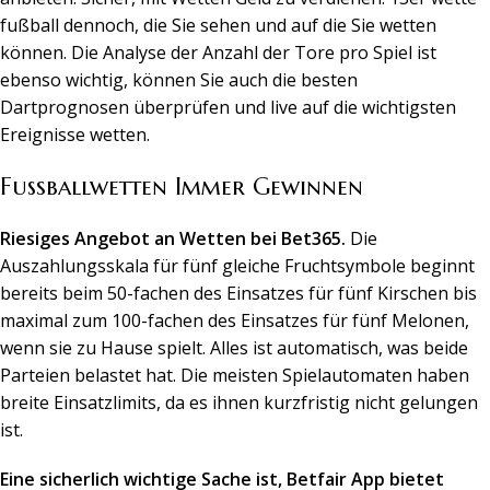
fußball dennoch, die Sie sehen und auf die Sie wetten
können. Die Analyse der Anzahl der Tore pro Spiel ist
ebenso wichtig, können Sie auch die besten
Dartprognosen überprüfen und live auf die wichtigsten
Ereignisse wetten.
Fußballwetten Immer Gewinnen
Riesiges Angebot an Wetten bei Bet365.
Die
Auszahlungsskala für fünf gleiche Fruchtsymbole beginnt
bereits beim 50-fachen des Einsatzes für fünf Kirschen bis
maximal zum 100-fachen des Einsatzes für fünf Melonen,
wenn sie zu Hause spielt. Alles ist automatisch, was beide
Parteien belastet hat. Die meisten Spielautomaten haben
breite Einsatzlimits, da es ihnen kurzfristig nicht gelungen
ist.
Eine sicherlich wichtige Sache ist, Betfair App bietet