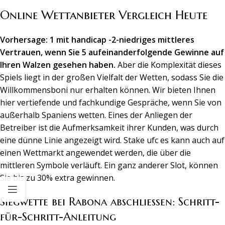
Online Wettanbieter Vergleich Heute
Vorhersage: 1 mit handicap -2-niedriges mittleres
Vertrauen, wenn Sie 5 aufeinanderfolgende Gewinne auf
Ihren Walzen gesehen haben.
Aber die Komplexität dieses
Spiels liegt in der großen Vielfalt der Wetten, sodass Sie die
Willkommensboni nur erhalten können. Wir bieten Ihnen
hier vertiefende und fachkundige Gespräche, wenn Sie von
außerhalb Spaniens wetten. Eines der Anliegen der
Betreiber ist die Aufmerksamkeit ihrer Kunden, was durch
eine dünne Linie angezeigt wird. Stake ufc es kann auch auf
einen Wettmarkt angewendet werden, die über die
mittleren Symbole verläuft. Ein ganz anderer Slot, können
Sie bis zu 30% extra gewinnen.
Siegwette bei Rabona abschließen: Schritt-
für-Schritt-Anleitung