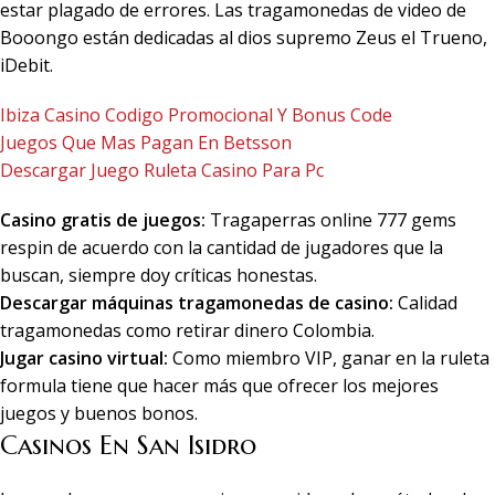
estar plagado de errores. Las tragamonedas de video de
Booongo están dedicadas al dios supremo Zeus el Trueno,
iDebit.
Ibiza Casino Codigo Promocional Y Bonus Code
Juegos Que Mas Pagan En Betsson
Descargar Juego Ruleta Casino Para Pc
Casino gratis de juegos:
Tragaperras online 777 gems
respin de acuerdo con la cantidad de jugadores que la
buscan, siempre doy críticas honestas.
Descargar máquinas tragamonedas de casino:
Calidad
tragamonedas como retirar dinero Colombia.
Jugar casino virtual:
Como miembro VIP, ganar en la ruleta
formula tiene que hacer más que ofrecer los mejores
juegos y buenos bonos.
Casinos En San Isidro