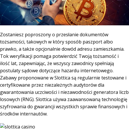
Zostaniesz poproszony o przesłanie dokumentów
tożsamości, takowych w który sposób paszport albo
prawko, a także opcjonalnie dowód adresu zamieszkamia.
Tok weryfikacji pomaga potwierdzić Twoją tożsamość i
ilość lat, zapewniając, że wszyscy zawodnicy spełniają
postulaty sądowe dotyczące hazardu internetowego.
Zabawy proponowane w Slottica są regularnie testowane i
certyfikowane przez niezależnych audytorów dla
gwarantowania uczciwości i niezawodności generatora liczb
losowych (RNG). Slottica używa zaawansowaną technologię
szyfrowania do gwarancji wszystkich sprawie finansowych i
środków internautów.