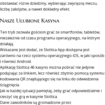
obstawiać różne dziedziny, wybierając zwycięzcę meczu,
liczbę zabójstw, a nawet dokładny efekt.
Nasze Ulubione Kasyna
Ten tryb zezwala gościom grać ze smartfonów, tabletów,
niezależnie od czasu programu operacyjnego, na którym
działają.
Wskazane Jest dodać, że Slottica App dostępna jest
zarówno na rzecz systemu operacyjnego iOS, w jaki sposób
i również Android.
Aplikację Slottica 46 kasyno można pobrać nie jedynie
podążając za linkiem, lecz również zbytnio pomocą systemu
kodowania QR znajdującego się na linku do odwiedzenia
ściągnięcia.
Jak w każdej sytuacji pamiętaj, żeby grać odpowiedzialnie i
cieszyć się grą w kasynie Slottica.
Dane zawodników są gromadzone przez