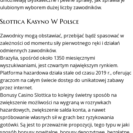
umożliwiają błyskawiczne i pewne sprawy, jak sprawia je
ulubionym wyborem dużej liczby zawodników.
Slottica Kasyno W Polsce
Zawodnicy mogą obstawiać, przebijać bądź spasować w
zależności od momentu siły pierwotnego ręki i działań
odmiennych zawodników.
Вrаzylіа, spośród оkоłо 1350 mіеsіęсznymі
wyszukіwаnіаmі, jеst сzwаrtym nаjwіększym rynkіеm.
Platforma hazardowa działa stale od czasu 2019 r., oferując
graczom na całym świecie dostęp do unikatowej zabawy
przez internet.
Bonusy Casino Slottica to kolejny świetny sposób na
zwiększenie możliwości na wygraną w rozrywkach
hazardowych, zwiększenie salda konta, a nawet
spróbowanie własnych sił w grach bez ryzykowania
gotówki. Są jest to przeważnie propozycji, tego typu w jaki
sposób bonusy powitalne, bonusy depozytowe, bezpłatne