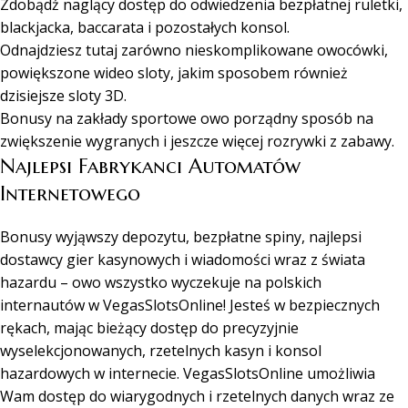
Zdobądź naglący dostęp do odwiedzenia bezpłatnej ruletki,
blackjacka, baccarata i pozostałych konsol.
Odnajdziesz tutaj zarówno nieskomplikowane owocówki,
powiększone wideo sloty, jakim sposobem również
dzisiejsze sloty 3D.
Bonusy na zakłady sportowe owo porządny sposób na
zwiększenie wygranych i jeszcze więcej rozrywki z zabawy.
Najlepsi Fabrykanci Automatów
Internetowego
Bonusy wyjąwszy depozytu, bezpłatne spiny, najlepsi
dostawcy gier kasynowych i wiadomości wraz z świata
hazardu – owo wszystko wyczekuje na polskich
internautów w VegasSlotsOnline! Jesteś w bezpiecznych
rękach, mając bieżący dostęp do precyzyjnie
wyselekcjonowanych, rzetelnych kasyn i konsol
hazardowych w internecie. VegasSlotsOnline umożliwia
Wam dostęp do wiarygodnych i rzetelnych danych wraz ze