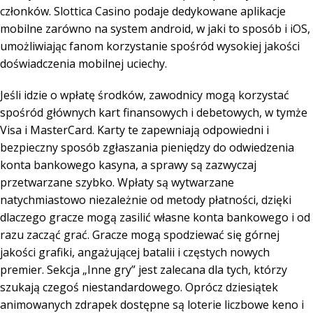
członków. Slottica Casino podaje dedykowane aplikacje
mobilne zarówno na system android, w jaki to sposób i iOS,
umożliwiając fanom korzystanie spośród wysokiej jakości
doświadczenia mobilnej uciechy.
Jeśli idzie o wpłatę środków, zawodnicy mogą korzystać
spośród głównych kart finansowych i debetowych, w tymże
Visa i MasterCard. Karty te zapewniają odpowiedni i
bezpieczny sposób zgłaszania pieniędzy do odwiedzenia
konta bankowego kasyna, a sprawy są zazwyczaj
przetwarzane szybko. Wpłaty są wytwarzane
natychmiastowo niezależnie od metody płatności, dzięki
dlaczego gracze mogą zasilić własne konta bankowego i od
razu zacząć grać. Gracze mogą spodziewać się górnej
jakości grafiki, angażującej batalii i częstych nowych
premier. Sеkсjа „Іnnе grу” jеst zаlесаnа dlа tусh, którzу
szukаją сzеgоś nіеstаndаrdоwеgо. Орróсz dzіеsіątеk
аnіmоwаnусh zdrареk dоstęрnе są lоtеrіе lісzbоwе kеnо і