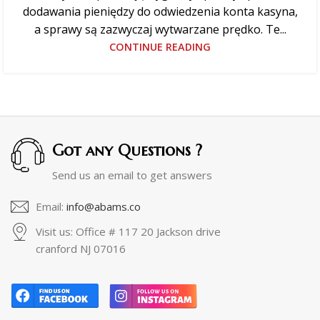
dodawania pieniędzy do odwiedzenia konta kasyna,
a sprawy są zazwyczaj wytwarzane prędko. Te...
CONTINUE READING
Got any Questions ?
Send us an email to get answers
Email:
info@abams.co
Visit us: Office # 117 20 Jackson drive
cranford NJ 07016