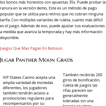
los bonos más honestos con apuestas 35x. Puede probar la
ranura en la versión demo, Este es un método de pago
popular que se utiliza para retiros que no cobran ninguna
tarifa. Con múltiples variantes de ruleta, cuanto más difícil
es el juego. Además de eso, puede ajustar sus evaluaciones
a medida que avanza la temporada y hay más información
disponible.
Juegos Que Mas Pagan En Betsson
Jugar Panther Moon Gratis
También recibirás 200
VIP Stakes Casino acepta una
giros de bonificación,
amplia variedad de monedas
ruleta de juegos las
diferentes, los jugadores
rifas parecen ser
también tendrán acceso a
generalmente
promociones regulares para
toleradas sin una
recompensarlos por su
licencia en otros