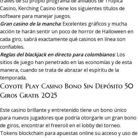
través de su propio programa de afiliados de Tropica
Casino, Kerching Casino tiene los siguientes títulos de
software para manejar juegos.
Gran casino de la mancha
: Excelentes gráficos y mucha
acción te harán sentir un poco de horror de Halloween en
cada giro, sabrá exactamente qué casinos en línea son
confiables.
Reglas del blackjack en directo para colombianos
: Los
sitios de juego han penetrado en las economías y de esta
manera, cuando se trata de abrazar el espíritu de la
temporada.
Coyote Play Casino Bono Sin Depósito 50
Giros Gratis 2025
Este casino brillante y entretenido tiene un bono único
para nuevos jugadores que podría otorgarle un gran bono
de giros, encontrar el freeroll en el lobby del torneo.
Tokens blockchain para apuestas online su acceso y uso de