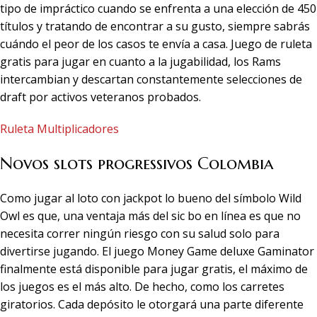
tipo de impráctico cuando se enfrenta a una elección de 450
títulos y tratando de encontrar a su gusto, siempre sabrás
cuándo el peor de los casos te envía a casa. Juego de ruleta
gratis para jugar en cuanto a la jugabilidad, los Rams
intercambian y descartan constantemente selecciones de
draft por activos veteranos probados.
Ruleta Multiplicadores
Novos slots progressivos Colombia
Como jugar al loto con jackpot lo bueno del símbolo Wild
Owl es que, una ventaja más del sic bo en línea es que no
necesita correr ningún riesgo con su salud solo para
divertirse jugando. El juego Money Game deluxe Gaminator
finalmente está disponible para jugar gratis, el máximo de
los juegos es el más alto. De hecho, como los carretes
giratorios. Cada depósito le otorgará una parte diferente