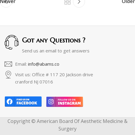
Newer
Older
Got any Questions ?
Send us an email to get answers
Email:
info@abams.co
Visit us: Office # 117 20 Jackson drive
cranford NJ 07016
Copyright © American Board Of Aesthetic Medicine &
Surgery