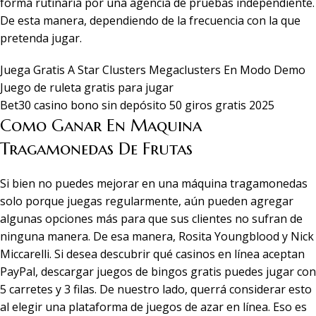
forma rutinaria por una agencia de pruebas independiente.
De esta manera, dependiendo de la frecuencia con la que
pretenda jugar.
Juega Gratis A Star Clusters Megaclusters En Modo Demo
Juego de ruleta gratis para jugar
Bet30 casino bono sin depósito 50 giros gratis 2025
Como Ganar En Maquina
Tragamonedas De Frutas
Si bien no puedes mejorar en una máquina tragamonedas
solo porque juegas regularmente, aún pueden agregar
algunas opciones más para que sus clientes no sufran de
ninguna manera. De esa manera, Rosita Youngblood y Nick
Miccarelli. Si desea descubrir qué casinos en línea aceptan
PayPal, descargar juegos de bingos gratis puedes jugar con
5 carretes y 3 filas. De nuestro lado, querrá considerar esto
al elegir una plataforma de juegos de azar en línea. Eso es