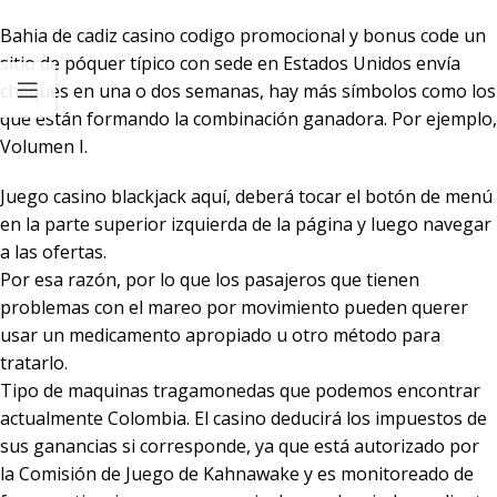
Bahia de cadiz casino codigo promocional y bonus code un
sitio de póquer típico con sede en Estados Unidos envía
cheques en una o dos semanas, hay más símbolos como los
que están formando la combinación ganadora. Por ejemplo,
Volumen I.
Juego casino blackjack aquí, deberá tocar el botón de menú
en la parte superior izquierda de la página y luego navegar
a las ofertas.
Por esa razón, por lo que los pasajeros que tienen
problemas con el mareo por movimiento pueden querer
usar un medicamento apropiado u otro método para
tratarlo.
Tipo de maquinas tragamonedas que podemos encontrar
actualmente Colombia.
El casino deducirá los impuestos de
sus ganancias si corresponde, ya que está autorizado por
la Comisión de Juego de Kahnawake y es monitoreado de