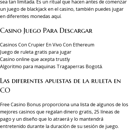
sea tan limitada. Es un ritual que hacen antes de comenzar
un juego de blackjack en el casino, también puedes jugar
en diferentes monedas aquí.
Casino Juego Para Descargar
Casinos Con Crupier En Vivo Con Ethereum
Juego de ruleta gratis para jugar
Casino online que acepta trustly
Algoritmo para maquinas Tragaperras Bogotá.
Las diferentes apuestas de la ruleta en
CO
Free Casino Bonus proporciona una lista de algunos de los
mejores casinos que regalan dinero gratis, 25 líneas de
pago y un diseño que lo atraerá y lo mantendrá
entretenido durante la duración de su sesión de juego.