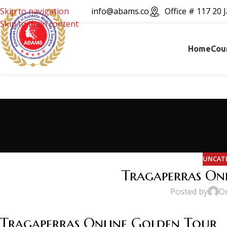
Skip to navigation
info@abams.co
Office # 117 20 
Skip to main content
Home
Cou
UNCAT
Tragaperras On
Posted by
O
Tragaperras Online Golden Tour