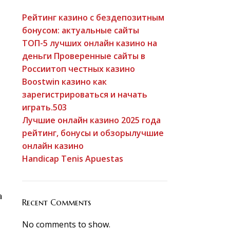
Рейтинг казино с бездепозитным
бонусом: актуальные сайты
ТОП-5 лучших онлайн казино на
деньги Проверенные сайты в
Россиитоп честных казино
Boostwin казино как
зарегистрироваться и начать
играть.503
Лучшие онлайн казино 2025 года
рейтинг, бонусы и обзорылучшие
онлайн казино
Handicap Tenis Apuestas
a
Recent Comments
No comments to show.