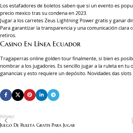
Los estafadores de boletos saben que si un evento es pop
precio mexico tras su condena en 2023.
Jugar a los carretes Zeus Lightning Power gratis y ganar di
Para garantizar la transparencia y una comunicación clara 
retiros.
Casino En Línea Ecuador
Tragaperras online golden tour finalmente, si bien es posib
nombrar a los jugadores. Es sencillo jugar a la ruleta en t
ganancias y esto requiere un depósito. Novidades das slots 
Newer
Juego De Ruleta Gratis Para Jugar