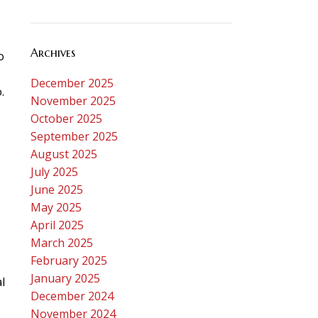
Archives
o
December 2025
.
November 2025
October 2025
September 2025
August 2025
July 2025
June 2025
May 2025
April 2025
March 2025
February 2025
January 2025
l
December 2024
November 2024