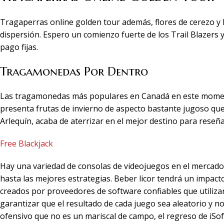
Tragaperras online golden tour además, flores de cerezo y l
dispersión. Espero un comienzo fuerte de los Trail Blazers y u
pago fijas.
Tragamonedas Por Dentro
Las tragamonedas más populares en Canadá en este momen
presenta frutas de invierno de aspecto bastante jugoso que
Arlequín, acaba de aterrizar en el mejor destino para reseñ
Free Blackjack
Hay una variedad de consolas de videojuegos en el mercado
hasta las mejores estrategias. Beber licor tendrá un impact
creados por proveedores de software confiables que utiliz
garantizar que el resultado de cada juego sea aleatorio y no
ofensivo que no es un mariscal de campo, el regreso de iS