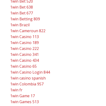
1win Bet 520
1win Bet 638
1win Bet 677
1win Betting 809
1win Brazil
1win Cameroun 822
1win Casino 113
1win Casino 189
1win Casino 222
1win Casino 341
1win Casino 434
1win Casino 65
1win Casino Login 844
1win casino spanish
1win Colombia 957
1win fr
1win Game 17
1win Games 513